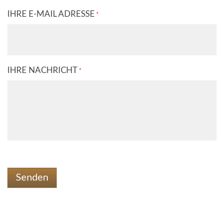
PFLICHTFELD
IHRE E-MAIL ADRESSE
*
PFLICHTFELD
IHRE NACHRICHT
*
Senden