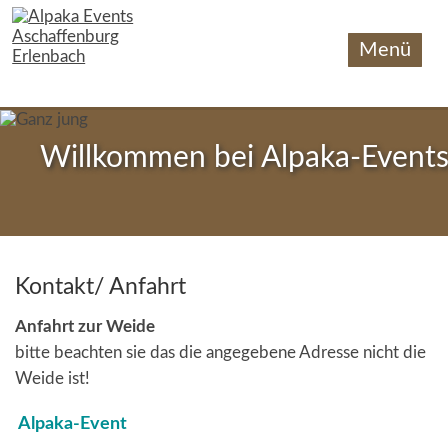
Navigation
Start
überspringen
Events
Picknick/
Pause
zwischen
Alpakas
Hochzeiten
Geburtstage,
Willkommen bei Alpaka-Event
JGAs
und
mehr
Wanderungen
Unsere
Alpakas
Kontakt/ Anfahrt
Therapiehelfer
Alpakabilder
Anfahrt zur Weide
Kontakt
bitte beachten sie das die angegebene Adresse nicht die
Weide ist!
Alpaka-Event